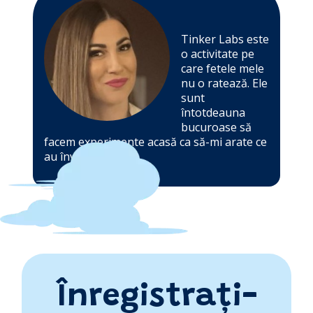
Tinker Labs este
o activitate pe
care fetele mele
nu o ratează. Ele
sunt
întotdeauna
bucuroase să
facem experimente acasă ca să-mi arate ce
au învățat. -
Iva
Înregistrați-