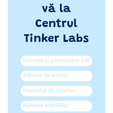
vă la
Centrul
Tinker Labs
Numele și prenumele părintelui
*
Adresa de e-mail
*
Numărul de telefon
*
Numele copilului
*