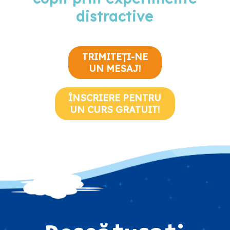
distractive
TRIMITEȚI-NE
UN MESAJ!
ÎNSCRIERE PENTRU
UN CURS GRATUIT!