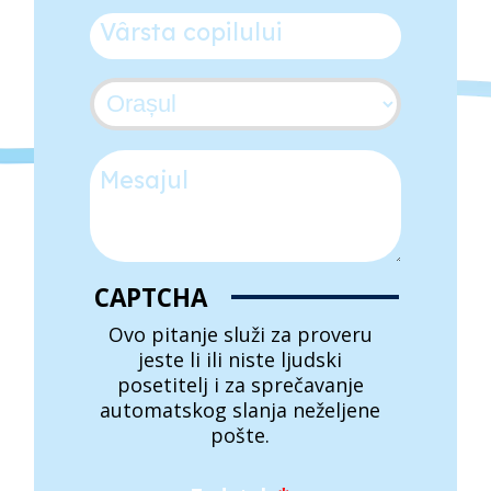
Vârsta copilului
*
Orașul
*
Mesajul
CAPTCHA
Ovo pitanje služi za proveru
jeste li ili niste ljudski
posetitelj i za sprečavanje
automatskog slanja neželjene
pošte.