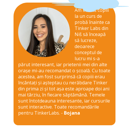
Am înscris copiii
la un curs de
probă înainte ca
Tinker Labs din
Niš să înceapă
să lucreze,
deoarece
conceptul de
lucru mi s-a
părut interesant, iar prietenii mei din alte
orașe mi-au recomandat o școală. Cu toate
acestea, am fost surprinsă că copiii erau
încântați și așteptau cu nerăbdare Tinker
din prima zi și tot așa este aproape doi ani
mai târziu, în fiecare săptămână. Temele
sunt întotdeauna interesante, iar cursurile
sunt interactive. Toate recomandările
pentru TinkerLabs. -
Bojana