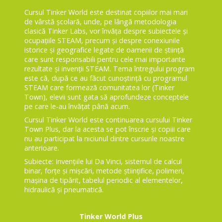
Cursul Tinker World este destinat copiilor mai mari
de vârstă școlară, unde, pe lângă metodologia
clasică Tinker Labs, vor învăța despre subiectele și
ocupațiile STEAM, precum și despre conexiunile
istorice și geografice legate de oamenii de știință
care sunt responsabili pentru cele mai importante
rezultate și invenții STEAM. Tema întregului program
este că, după ce au făcut cunoștință cu programul
STEAM care formează comunitatea lor (Tinker
Town), elevii sunt gata să aprofundeze conceptele
pe care le-au învățat până acum.
Cursul Tinker World este continuarea cursului Tinker
Town Plus, dar la acesta se pot înscrie și copiii care
nu au participat la niciunul dintre cursurile noastre
anterioare.
Subiecte: Invențiile lui Da Vinci, sistemul de calcul
binar, forțe și mișcări, metode științifice, polimeri,
mașina de tipărit, tabelul periodic al elementelor,
hidraulică și pneumatică.
Tinker World Plus