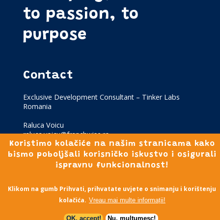
to passion, to
purpose
Contact
Exclusive Development Consultant – Tinker Labs
Romania
Raluca Voicu
raluca.voicu@franchwise.ro
Koristimo kolačiće na našim stranicama kako
bismo poboljšali korisničko iskustvo i osigurali
ispravnu funkcionalnost!
Klikom na gumb Prihvati, prihvatate uvjete o snimanju i korištenju
kolačića.
Vreau mai multe informații!
OK, accept!
Nu, mulțumesc!